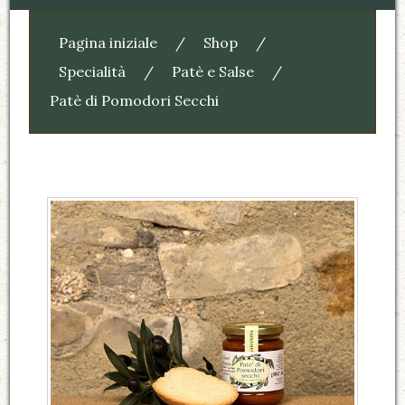
Pagina iniziale
/
Shop
/
Specialità
/
Patè e Salse
/
Patè di Pomodori Secchi