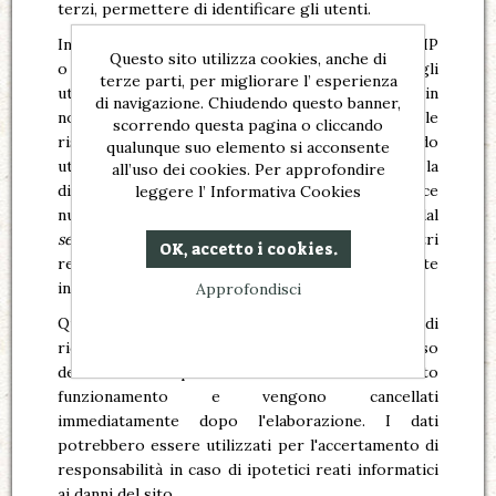
terzi, permettere di identificare gli utenti.
In questa categoria di dati rientrano gli indirizzi IP
Questo sito utilizza cookies, anche di
o i nomi a dominio dei computer utilizzati dagli
terze parti, per migliorare l’ esperienza
utenti che si connettono al sito, gli indirizzi in
di navigazione. Chiudendo questo banner,
notazione
URI (Uniform Resource Identifier)
delle
scorrendo questa pagina o cliccando
risorse richieste, l'orario della richiesta, il metodo
qualunque suo elemento si acconsente
utilizzato nel sottoporre la richiesta al server, la
all’uso dei cookies. Per approfondire
dimensione del file ottenuto in risposta, il codice
leggere l’ Informativa Cookies
numerico indicante lo stato della risposta data dal
server
(buon fine, errore, ecc.) ed altri parametri
OK, accetto i cookies.
relativi al sistema operativo e all'ambiente
informatico dell'utente.
Approfondisci
Questi dati vengono utilizzati al solo fine di
ricavare informazioni statistiche anonime sull'uso
del sito e per controllarne il corretto
funzionamento e vengono cancellati
immediatamente dopo l'elaborazione. I dati
potrebbero essere utilizzati per l'accertamento di
responsabilità in caso di ipotetici reati informatici
ai danni del sito.